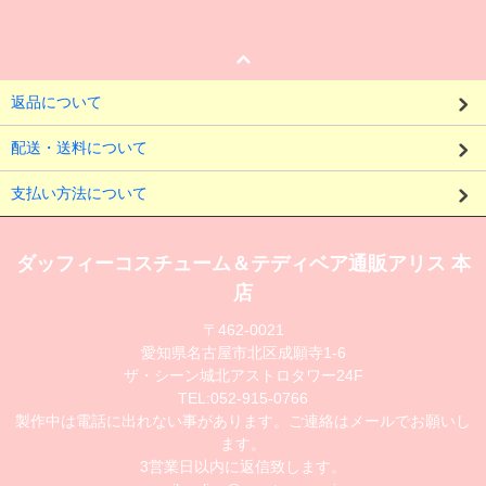
返品について
配送・送料について
支払い方法について
ダッフィーコスチューム＆テディベア通販アリス 本
店
〒462-0021
愛知県名古屋市北区成願寺1-6
ザ・シーン城北アストロタワー24F
TEL:052-915-0766
製作中は電話に出れない事があります。ご連絡はメールでお願いし
ます。
3営業日以内に返信致します。