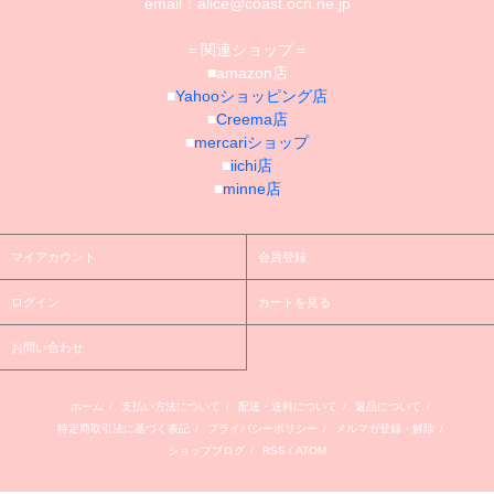
email：alice@coast.ocn.ne.jp
＝関連ショップ＝
■amazon店
■
Yahooショッピング店
■
Creema店
■
mercariショップ
■
iichi店
■
minne店
マイアカウント
会員登録
ログイン
カートを見る
お問い合わせ
ホーム
/
支払い方法について
/
配送・送料について
/
返品について
/
特定商取引法に基づく表記
/
プライバシーポリシー
/
メルマガ登録・解除
/
ショップブログ
/
RSS
/
ATOM