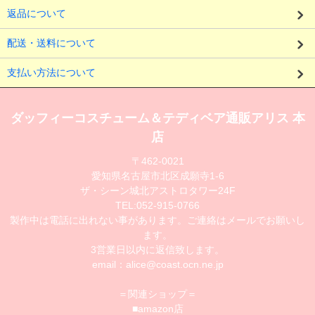
返品について
配送・送料について
支払い方法について
ダッフィーコスチューム＆テディベア通販アリス 本
店
〒462-0021
愛知県名古屋市北区成願寺1-6
ザ・シーン城北アストロタワー24F
TEL:052-915-0766
製作中は電話に出れない事があります。ご連絡はメールでお願いし
ます。
3営業日以内に返信致します。
email：alice@coast.ocn.ne.jp
＝関連ショップ＝
■amazon店