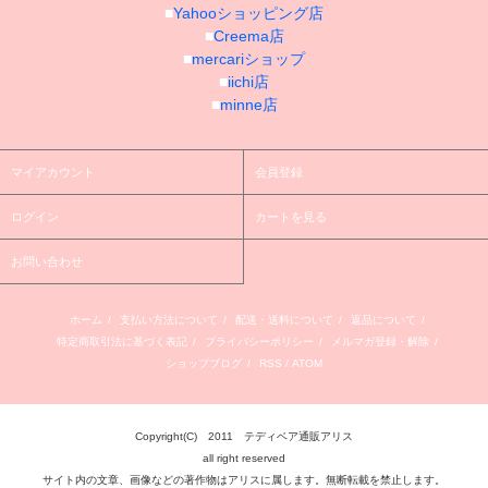
■
Yahooショッピング店
■
Creema店
■
mercariショップ
■
iichi店
■
minne店
マイアカウント
会員登録
ログイン
カートを見る
お問い合わせ
ホーム
/
支払い方法について
/
配送・送料について
/
返品について
/
特定商取引法に基づく表記
/
プライバシーポリシー
/
メルマガ登録・解除
/
ショップブログ
/
RSS
/
ATOM
Copyright(C) 2011 テディベア通販アリス
all right reserved
サイト内の文章、画像などの著作物はアリスに属します。無断転載を禁止します。