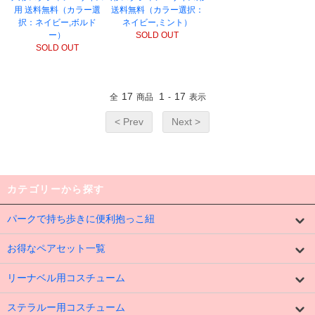
用 送料無料（カラー選
送料無料（カラー選択：
択：ネイビー,ボルド
ネイビー,ミント）
ー）
SOLD OUT
SOLD OUT
17
1
17
全
商品
-
表示
< Prev
Next >
カテゴリーから探す
パークで持ち歩きに便利抱っこ紐
お得なペアセット一覧
リーナベル用コスチューム
ステラルー用コスチューム