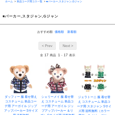
ホーム
>
単品コーデ用コス一覧
>
■パーカー,スタジャン,Gジャン
■パーカー,スタジャン,Gジャン
おすすめ順
価格順
新着順
< Prev
Next >
17
1
17
全
商品
-
表示
ダッフィー 服 着せ替え
シェリーメイ 服 着せ替
ジェラトーニ 服 着せ替
コスチューム 単品コー
え コスチューム 単品コ
え コスチューム 単品コ
デ用 アーガイル ジップ
ーデ用 アーガイル ジッ
ーデ用 スタジャン Sサイ
アップパーカー Sサイズ
プアップパーカー ＆リ
ズ用 送料無料（カラー