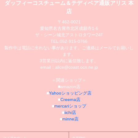
ダッフィーコスチューム＆テディベア通販アリス 本
店
〒462-0021
愛知県名古屋市北区成願寺1-6
ザ・シーン城北アストロタワー24F
TEL:052-915-0766
製作中は電話に出れない事があります。ご連絡はメールでお願いし
ます。
3営業日以内に返信致します。
email：alice@coast.ocn.ne.jp
＝関連ショップ＝
■amazon店
■
Yahooショッピング店
■
Creema店
■
mercariショップ
■
iichi店
■
minne店
マイアカウント
会員登録