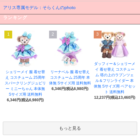
アリス専属モデル：そらくんのphoto
ランキング
1
2
3
ダッフィー＆シェリーメ
イ 着せ替え コスチュー
シェリーメイ 服 着せ替
リーナベル 服 着せ替え
ム 塔の上のラプンツェ
え コスチューム 25周年
コスチューム 25周年 本
ル＆フリンライダー 本
スパークリングジュビリ
体無 Sサイズ用 送料無料
体無 Sサイズ用 ペアセッ
ー ミニーちゃん 本体無
6,346円(税込6,980円)
ト 送料無料
Sサイズ用 送料無料
12,237円(税込13,460円)
6,346円(税込6,980円)
もっと見る