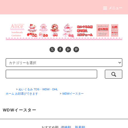
メニュー
>
ぬいぐるみ TDS・WDW・DHL
ホーム
お顔選びできます
>
WDWイースター
WDWイースター
おすすめ順
価格順
新着順