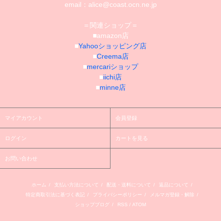
email：alice@coast.ocn.ne.jp
＝関連ショップ＝
■amazon店
■
Yahooショッピング店
■
Creema店
■
mercariショップ
■
iichi店
■
minne店
マイアカウント
会員登録
ログイン
カートを見る
お問い合わせ
ホーム
/
支払い方法について
/
配送・送料について
/
返品について
/
特定商取引法に基づく表記
/
プライバシーポリシー
/
メルマガ登録・解除
/
ショップブログ
/
RSS
/
ATOM