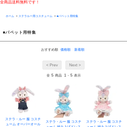
全商品送料無料です！
ホーム
>
ステラルー用コスチューム
>
■パペット用特集
■パペット用特集
おすすめ順
価格順
新着順
< Prev
Next >
5
1
5
全
商品
-
表示
ステラ・ルー 服 コスチ
ステラ・ルー 服 コスチ
ステラ・ルー 服 コスチ
ューム オーバーオール
ューム 編み上げドレス
ューム 編み上げドレス