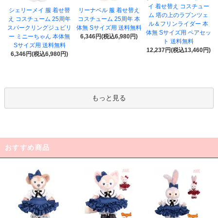
イ 着せ替え コスチュー
シェリーメイ 服 着せ替
リーナベル 服 着せ替え
ム 塔の上のラプンツェ
え コスチューム 25周年
コスチューム 25周年 本
ル＆フリンライダー 本
スパークリングジュビリ
体無 Sサイズ用 送料無料
体無 Sサイズ用 ペアセッ
ー ミニーちゃん 本体無
6,346円(税込6,980円)
ト 送料無料
Sサイズ用 送料無料
12,237円(税込13,460円)
6,346円(税込6,980円)
もっと見る
おすすめ商品