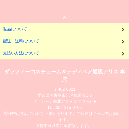
返品について
配送・送料について
支払い方法について
ダッフィーコスチューム＆テディベア通販アリス 本
店
〒462-0021
愛知県名古屋市北区成願寺1-6
ザ・シーン城北アストロタワー24F
TEL:052-915-0766
製作中は電話に出れない事があります。ご連絡はメールでお願いし
ます。
3営業日以内に返信致します。