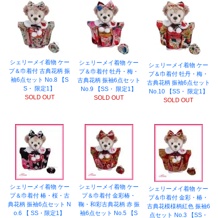
シェリーメイ着物 ケー
シェリーメイ着物 ケー
シェリーメイ着物 ケー
プ＆巾着付 古典花柄 振
プ＆巾着付 牡丹・梅・
プ＆巾着付 牡丹・梅・
袖6点セット No.8 【S
古典花柄 振袖6点セット
古典花柄 振袖6点セット
S・ 限定1】
No.9 【SS・ 限定1】
No.10 【SS・ 限定1】
SOLD OUT
SOLD OUT
SOLD OUT
シェリーメイ着物 ケー
シェリーメイ着物 ケー
シェリーメイ着物 ケー
プ＆巾着付 椿・桜・古
プ＆巾着付 金彩椿・
プ＆巾着付 金彩・椿・
典花柄 振袖6点セット N
鞠・和彩古典花柄 赤 振
古典花模様柄紅色 振袖6
o.6 【 SS・限定1】
袖6点セット No.5 【S
点セット No.3 【SS・