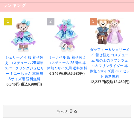
ランキング
1
2
3
ダッフィー＆シェリーメ
イ 着せ替え コスチュー
シェリーメイ 服 着せ替
リーナベル 服 着せ替え
ム 塔の上のラプンツェ
え コスチューム 25周年
コスチューム 25周年 本
ル＆フリンライダー 本
スパークリングジュビリ
体無 Sサイズ用 送料無料
体無 Sサイズ用 ペアセッ
ー ミニーちゃん 本体無
6,346円(税込6,980円)
ト 送料無料
Sサイズ用 送料無料
12,237円(税込13,460円)
6,346円(税込6,980円)
もっと見る