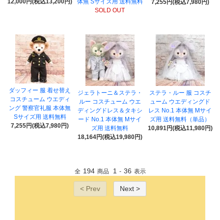
12,000円(税込13,200円)
体無 Sサイズ用 送料無料
7,255円(税込7,980円)
SOLD OUT
ダッフィー 服 着せ替え
ジェラトーニ＆ステラ・
ステラ・ルー 服 コスチ
コスチューム ウエディ
ルー コスチューム ウエ
ューム ウエディングド
ング 警察官礼服 本体無
ディングドレス＆タキシ
レス No.1 本体無 Mサイ
Sサイズ用 送料無料
ード No.1 本体無 Mサイ
ズ用 送料無料（単品）
7,255円(税込7,980円)
ズ用 送料無料
10,891円(税込11,980円)
18,164円(税込19,980円)
194
1
36
全
商品
-
表示
< Prev
Next >