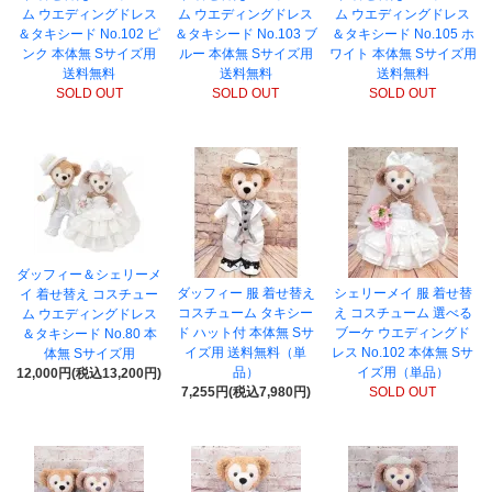
ム ウエディングドレス
ム ウエディングドレス
ム ウエディングドレス
＆タキシード No.102 ピ
＆タキシード No.103 ブ
＆タキシード No.105 ホ
ンク 本体無 Sサイズ用
ルー 本体無 Sサイズ用
ワイト 本体無 Sサイズ用
送料無料
送料無料
送料無料
SOLD OUT
SOLD OUT
SOLD OUT
ダッフィー＆シェリーメ
ダッフィー 服 着せ替え
シェリーメイ 服 着せ替
イ 着せ替え コスチュー
コスチューム タキシー
え コスチューム 選べる
ム ウエディングドレス
ド ハット付 本体無 Sサ
ブーケ ウエディングド
＆タキシード No.80 本
イズ用 送料無料（単
レス No.102 本体無 Sサ
体無 Sサイズ用
品）
イズ用（単品）
12,000円(税込13,200円)
7,255円(税込7,980円)
SOLD OUT