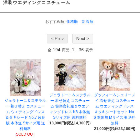
洋装ウエディングコスチューム
おすすめ順
価格順
新着順
< Prev
Next >
194
1
36
全
商品
-
表示
ジェラトーニ＆ステラル
ダッフィー＆シェリーメ
ジェラトーニ＆ステラル
ー 着せ替え コスチュー
イ 着せ替え コスチュー
ー 着せ替え コスチュー
ム 警察官礼服＆ウエデ
ム ウエディングドレス
ム ウエディングドレス
ィングドレス K8 本体無
＆タキシードセット No.
＆タキシード No.7 改良
Sサイズ用 送料無料
6 本体無 Mサイズ用 送料
版 本体無 Sサイズ用 送
13,000円(税込14,300円)
無料
料無料
21,000円(税込23,100円)
SOLD OUT