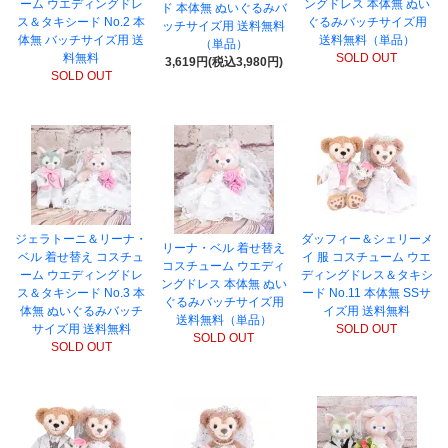
ーム ウエディングドレ
ングドレス 本体無 ぬい
ド 本体無 ぬいぐるみバ
ス＆タキシード No.2 本
ぐるみバッチサイズ用
ッチサイズ用 送料無料
体無 バッチサイズ用 送
送料無料（単品）
（単品）
料無料
SOLD OUT
3,619円(税込3,980円)
SOLD OUT
ジェラトーニ＆リーナ・
ダッフィー＆シェリーメ
リーナ・ベル 着せ替え
ベル 着せ替え コスチュ
イ 服 コスチューム ウエ
コスチューム ウエディ
ーム ウエディングドレ
ディングドレス＆タキシ
ングドレス 本体無 ぬい
ス＆タキシード No.3 本
ード No.11 本体無 SSサ
ぐるみバッチサイズ用
体無 ぬいぐるみバッチ
イズ用 送料無料
送料無料（単品）
サイズ用 送料無料
SOLD OUT
SOLD OUT
SOLD OUT