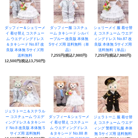
ダッフィー＆シェリーメ
ダッフィー服 コスチュ
シェリーメイ 服 着せ替
イ 着せ替え コスチュー
ーム タキシード シルバ
え コスチューム ウエデ
ム ウエディングドレス
ーブルー 改良版 本体無
ィングドレス No.87 改
＆タキシード No.87 改
Sサイズ用 送料無料（単
良版 本体無 Sサイズ用
良版 本体無 Sサイズ用
品）
送料無料（単品）
送料無料
7,255円(税込7,980円)
7,255円(税込7,980円)
12,500円(税込13,750円)
ジェラトーニ＆ステラル
ー コスチューム ウエデ
ダッフィー＆シェリーメ
ジェラトーニ 服 着せ替
ィングドレス＆タキシー
イ 着せ替え コスチュー
え コスチューム ウエデ
ド No.8 改良版 本体無 S
ム ウエディングドレス
ィング 警察官礼服 本体
サイズ用 送料無料
＆タキシード No.88 本
無 Sサイズ用 送料無料