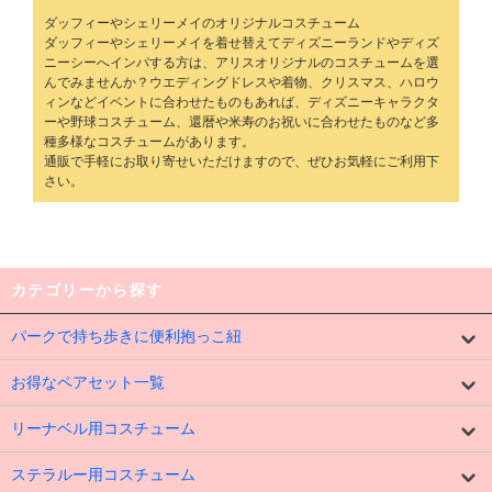
ダッフィー
やシェリーメイのオリジナル
コスチューム
ダッフィーやシェリーメイを着せ替えてディズニーランドやディズ
ニーシーへインパする方は、アリスオリジナルのコスチュームを選
んでみませんか？
ウエディング
ドレスや
着物
、
クリスマス
、
ハロウ
ィン
などイベントに合わせたものもあれば、ディズニーキャラクタ
ーや野球コスチューム、還暦や米寿のお祝いに合わせたものなど多
種多様なコスチュームがあります。
通販
で手軽にお取り寄せいただけますので、ぜひお気軽にご利用下
さい。
カテゴリーから探す
パークで持ち歩きに便利抱っこ紐
お得なペアセット一覧
リーナベル用コスチューム
ステラルー用コスチューム