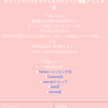
ダッフィーコスチューム＆テディベア通販アリス 本
店
〒462-0021
愛知県名古屋市北区成願寺1-6
ザ・シーン城北アストロタワー24F
TEL:052-915-0766
製作中は電話に出れない事があります。ご連絡はメールでお願いし
ます。
3営業日以内に返信致します。
email：alice@coast.ocn.ne.jp
＝関連ショップ＝
■amazon店
■
Yahooショッピング店
■
Creema店
■
mercariショップ
■
iichi店
■
minne店
マイアカウント
会員登録