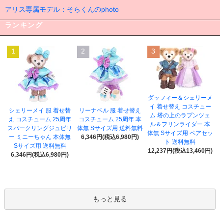
アリス専属モデル：そらくんのphoto
ランキング
1
2
3
ダッフィー＆シェリーメ
イ 着せ替え コスチュー
シェリーメイ 服 着せ替
リーナベル 服 着せ替え
ム 塔の上のラプンツェ
え コスチューム 25周年
コスチューム 25周年 本
ル＆フリンライダー 本
スパークリングジュビリ
体無 Sサイズ用 送料無料
体無 Sサイズ用 ペアセッ
ー ミニーちゃん 本体無
6,346円(税込6,980円)
ト 送料無料
Sサイズ用 送料無料
12,237円(税込13,460円)
6,346円(税込6,980円)
もっと見る