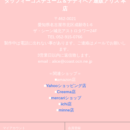
ダッフィーコスチューム＆テディベア通販アリス 本
店
〒462-0021
愛知県名古屋市北区成願寺1-6
ザ・シーン城北アストロタワー24F
TEL:052-915-0766
製作中は電話に出れない事があります。ご連絡はメールでお願いし
ます。
3営業日以内に返信致します。
email：alice@coast.ocn.ne.jp
＝関連ショップ＝
■amazon店
■
Yahooショッピング店
■
Creema店
■
mercariショップ
■
iichi店
■
minne店
マイアカウント
会員登録