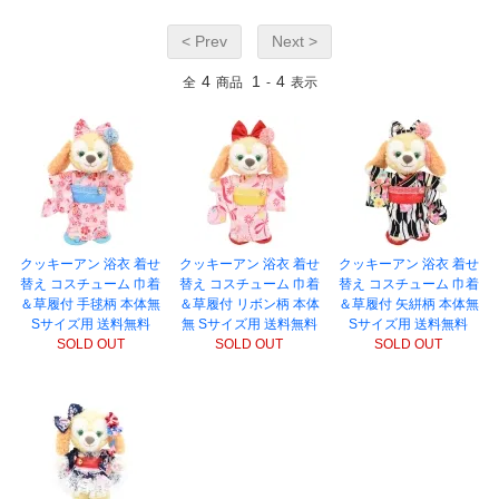
< Prev
Next >
4
1
4
全
商品
-
表示
クッキーアン 浴衣 着せ
クッキーアン 浴衣 着せ
クッキーアン 浴衣 着せ
替え コスチューム 巾着
替え コスチューム 巾着
替え コスチューム 巾着
＆草履付 手毬柄 本体無
＆草履付 リボン柄 本体
＆草履付 矢絣柄 本体無
Sサイズ用 送料無料
無 Sサイズ用 送料無料
Sサイズ用 送料無料
SOLD OUT
SOLD OUT
SOLD OUT