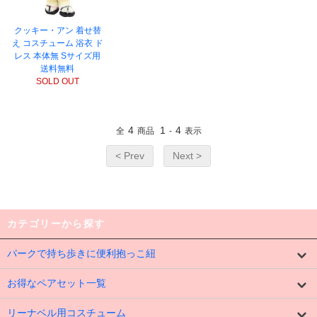
クッキー・アン 着せ替
え コスチューム 浴衣 ド
レス 本体無 Sサイズ用
送料無料
SOLD OUT
4
1
4
全
商品
-
表示
< Prev
Next >
カテゴリーから探す
パークで持ち歩きに便利抱っこ紐
お得なペアセット一覧
リーナベル用コスチューム