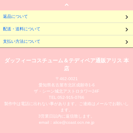
返品について
配送・送料について
支払い方法について
ダッフィーコスチューム＆テディベア通販アリス 本
店
〒462-0021
愛知県名古屋市北区成願寺1-6
ザ・シーン城北アストロタワー24F
TEL:052-915-0766
製作中は電話に出れない事があります。ご連絡はメールでお願いし
ます。
3営業日以内に返信致します。
email：alice@coast.ocn.ne.jp