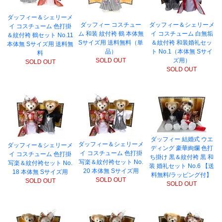
ダッフィー＆シェリーメ
ダッフィー コスチュー
ダッフィー＆シェリーメ
イ コスチューム 色打掛
ム 和装 紋付袴 鶴 本体無
イ コスチューム 白無垢
＆紋付袴 鶴セット No.11
Sサイズ用 送料無料（単
＆紋付袴 和装婚礼セッ
本体無 Sサイズ用 送料無
品）
ト No.1（本体無 Sサイ
料
SOLD OUT
ズ用）
SOLD OUT
SOLD OUT
ダッフィー 結婚式 ウエ
ダッフィー＆シェリーメ
ダッフィー＆シェリーメ
ディング 豪華絢爛 色打
イ コスチューム 色打掛
イ コスチューム 色打掛
ち掛け 黒＆紋付袴 黒 和
写楽＆紋付袴セット No.
写楽＆紋付袴セット No.
装 婚礼セット No.6 【送
20 本体無 Sサイズ用
18 本体無 Sサイズ用
料無料/ラッピング付】
SOLD OUT
SOLD OUT
SOLD OUT