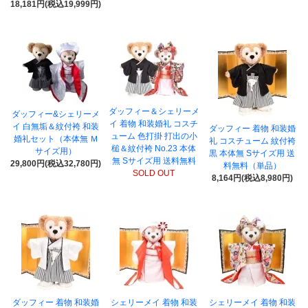
18,181円(税込19,999円)
ダッフィー＆シェリーメ
ダッフィー&シェリーメ
イ 着物 和装婚礼 コスチ
イ 白無垢＆紋付袴 和装
ダッフィー 着物 和装婚
ューム 色打掛 打出の小
婚礼セット（本体無 Ｍ
礼 コスチューム 紋付袴
槌＆紋付袴 No.23 本体
サイズ用）
黒 本体無 Sサイズ用 送
無 Sサイズ用 送料無料
29,800円(税込32,780円)
料無料（単品）
SOLD OUT
8,164円(税込8,980円)
ダッフィー 着物 和装婚
シェリーメイ 着物 和装
シェリーメイ 着物 和装