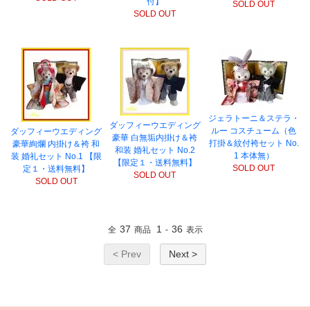
付】
SOLD OUT
SOLD OUT
ジェラトーニ＆ステラ・
ダッフィーウエディング
ルー コスチューム（色
ダッフィーウエディング
豪華 白無垢内掛け＆袴
打掛＆紋付袴セット No.
豪華絢爛 内掛け＆袴 和
和装 婚礼セット No.2
1 本体無）
装 婚礼セット No.1 【限
【限定１・送料無料】
SOLD OUT
定１・送料無料】
SOLD OUT
SOLD OUT
37
1
36
全
商品
-
表示
< Prev
Next >