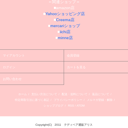
＝関連ショップ＝
■amazon店
■
Yahooショッピング店
■
Creema店
■
mercariショップ
■
iichi店
■
minne店
マイアカウント
会員登録
ログイン
カートを見る
お問い合わせ
ホーム
/
支払い方法について
/
配送・送料について
/
返品について
/
特定商取引法に基づく表記
/
プライバシーポリシー
/
メルマガ登録・解除
/
ショップブログ
/
RSS
/
ATOM
Copyright(C) 2011 テディベア通販アリス