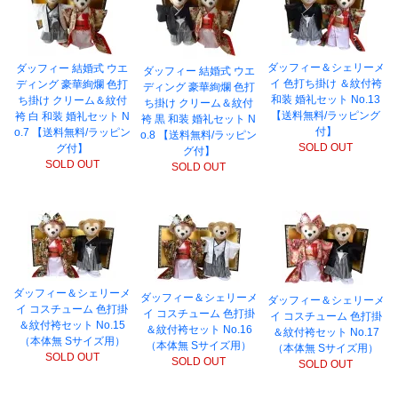
ダッフィー＆シェリーメ
ダッフィー 結婚式 ウエ
ダッフィー 結婚式 ウエ
イ 色打ち掛け ＆紋付袴
ディング 豪華絢爛 色打
ディング 豪華絢爛 色打
和装 婚礼セット No.13
ち掛け クリーム＆紋付
ち掛け クリーム＆紋付
【送料無料/ラッピング
袴 白 和装 婚礼セット N
袴 黒 和装 婚礼セット N
付】
o.7 【送料無料/ラッピン
o.8 【送料無料/ラッピン
SOLD OUT
グ付】
グ付】
SOLD OUT
SOLD OUT
ダッフィー＆シェリーメ
ダッフィー＆シェリーメ
ダッフィー＆シェリーメ
イ コスチューム 色打掛
イ コスチューム 色打掛
イ コスチューム 色打掛
＆紋付袴セット No.15
＆紋付袴セット No.16
＆紋付袴セット No.17
（本体無 Sサイズ用）
（本体無 Sサイズ用）
（本体無 Sサイズ用）
SOLD OUT
SOLD OUT
SOLD OUT