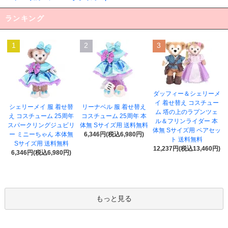
ランキング
1
2
3
ダッフィー＆シェリーメ
イ 着せ替え コスチュー
シェリーメイ 服 着せ替
リーナベル 服 着せ替え
ム 塔の上のラプンツェ
え コスチューム 25周年
コスチューム 25周年 本
ル＆フリンライダー 本
スパークリングジュビリ
体無 Sサイズ用 送料無料
体無 Sサイズ用 ペアセッ
ー ミニーちゃん 本体無
6,346円(税込6,980円)
ト 送料無料
Sサイズ用 送料無料
12,237円(税込13,460円)
6,346円(税込6,980円)
もっと見る